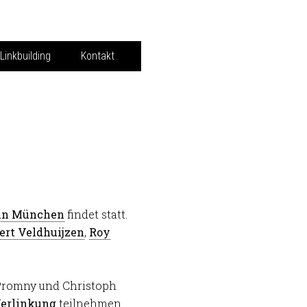
Linkbuilding
Kontakt
in München
findet statt.
ert Veldhuijzen
,
Roy
Promny und Christoph
 Verlinkung
teilnehmen.