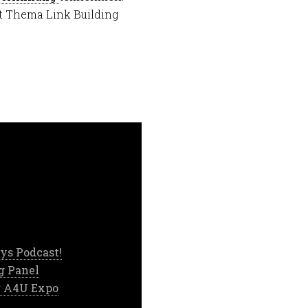
t Thema Link Building
ys Podcast!
g Panel
r A4U Expo