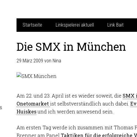
Startseite
Linkspielerei aktuell
Link Bait
Die SMX in München
29 März 2009
von
Nina
Am 22. und 23. April ist es wieder soweit, die
SMX 
Onetomarket
ist selbstverständlich auch dabei.
Ev
s
Huiskes
und ich werden anwesend sein.
Am ersten Tag werde ich zusammen mit Thomas 
Brenner am Panel
Taktiken für die erfolgreiche