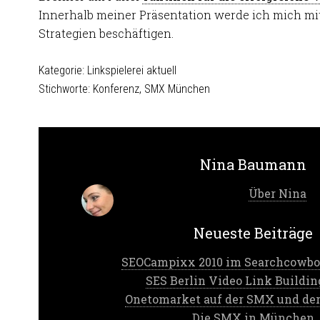
Innerhalb meiner Präsentation werde ich mich mi
Strategien beschäftigen.
Kategorie:
Linkspielerei aktuell
Stichworte:
Konferenz
,
SMX München
Nina Baumann
Über Nina
Neueste Beiträge
SEOCampixx 2010 im Searchcowbo
SES Berlin Video Link Buildin
Onetomarket auf der SMX und de
Die SMX in München